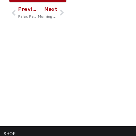
Previous
Next
Kalau Kamu Pasangan Menikah, Jangan Lakukan Ini Kalau Sedang Bertengkar!
Morning Wood, Sehat Gak Sih?
SHOP