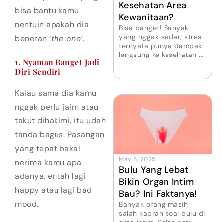
Kesehatan Area
bisa bantu kamu
Kewanitaan?
nentuin apakah dia
Bisa banget! Banyak
yang nggak sadar, stres
beneran ‘
the one’
.
ternyata punya dampak
langsung ke kesehatan ...
1. Nyaman Banget Jadi
Diri Sendiri
Kalau sama dia kamu
nggak perlu jaim atau
takut dihakimi, itu udah
tanda bagus. Pasangan
yang tepat bakal
May 5, 2025
nerima kamu apa
Bulu Yang Lebat
adanya, entah lagi
Bikin Organ Intim
happy atau lagi bad
Bau? Ini Faktanya!
mood.
Banyak orang masih
salah kaprah soal bulu di