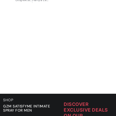
Ekspektasi Seks Gak Sesuai? Ini Alasan Pentingnya Kecocokan Seksual!
Hanya Lewat Aroma, Seseorang Bisa Jatuh Cinta
SHOP
DISCOVER
GZM SATISFYME INTIMATE
EXCLUSIVE DEALS
SPRAY FOR MEN
ON OUR