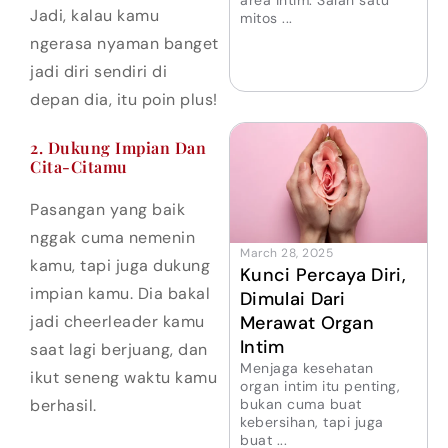
area intim. Salah satu
Jadi, kalau kamu
mitos ...
ngerasa nyaman banget
jadi diri sendiri di
depan dia, itu poin plus!
2. Dukung Impian Dan
Cita-Citamu
Pasangan yang baik
nggak cuma nemenin
March 28, 2025
kamu, tapi juga dukung
Kunci Percaya Diri,
impian kamu. Dia bakal
Dimulai Dari
Merawat Organ
jadi cheerleader kamu
Intim
saat lagi berjuang, dan
Menjaga kesehatan
ikut seneng waktu kamu
organ intim itu penting,
bukan cuma buat
berhasil.
kebersihan, tapi juga
buat ...