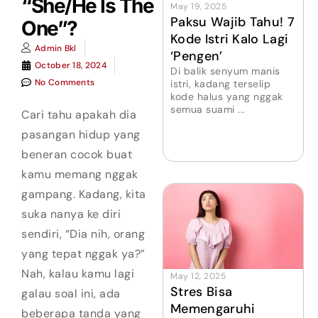
“She/He Is The
May 19, 2025
Paksu Wajib Tahu! 7
One”?
Kode Istri Kalo Lagi
Admin Bkl
‘Pengen’
October 18, 2024
Di balik senyum manis
No Comments
istri, kadang terselip
kode halus yang nggak
semua suami ...
Cari tahu apakah dia
pasangan hidup yang
beneran cocok buat
kamu memang nggak
gampang. Kadang, kita
suka nanya ke diri
sendiri, “Dia nih, orang
yang tepat nggak ya?”
Nah, kalau kamu lagi
May 12, 2025
Stres Bisa
galau soal ini, ada
Memengaruhi
beberapa tanda yang